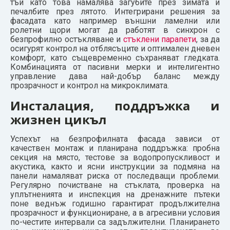
тъй като това намалява загубите през зимата и
печалбите през лятото. Интегрирани решения за
фасадата като например външни ламелни или
ролетни щори могат да работят в синхрон с
безпрофилно остъкляване и
стъклени парапети
, за да
осигурят контрол на отблясъците и оптимален дневен
комфорт, като същевременно съхраняват гледката.
Комбинацията от пасивни мерки и интелигентно
управление дава най-добър баланс между
прозрачност и контрол на микроклимата.
Инсталация, поддръжка и
жизнен цикъл
Успехът на безпрофилната фасада зависи от
качествен монтаж и планирана поддръжка: пробна
секция на място, тестове за водопропускливост и
акустика, както и ясни инструкции за подмяна на
панели намаляват риска от последващи проблеми.
Регулярно почистване на стъклата, проверка на
уплътненията и инспекция на дренажните пътеки
поне веднъж годишно гарантират продължителна
прозрачност и функциониране, а в агресивни условия
по-честите интервали са задължителни. Планирането