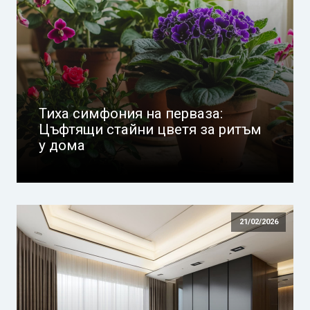
Тиха симфония на перваза:
Цъфтящи стайни цветя за ритъм
у дома
21/02/2026