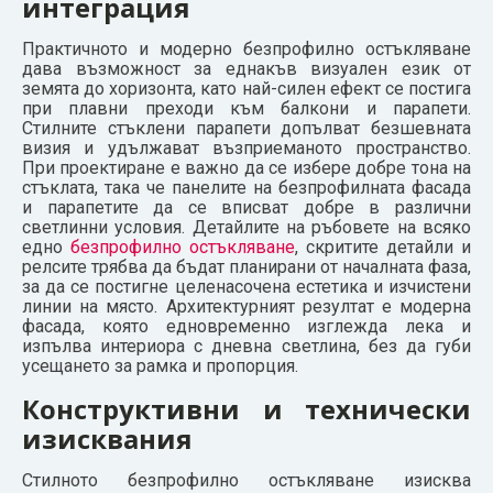
интеграция
Практичното и модерно безпрофилно остъкляване
дава възможност за еднакъв визуален език от
земята до хоризонта, като най-силен ефект се постига
при плавни преходи към балкони и парапети.
Стилните стъклени парапети допълват безшевната
визия и удължават възприеманото пространство.
При проектиране е важно да се избере добре тона на
стъклата, така че панелите на безпрофилната фасада
и парапетите да се вписват добре в различни
светлинни условия. Детайлите на ръбовете на всяко
едно
безпрофилно остъкляване
, скритите детайли и
релсите трябва да бъдат планирани от началната фаза,
за да се постигне целенасочена естетика и изчистени
линии на място. Архитектурният резултат е модерна
фасада, която едновременно изглежда лека и
изпълва интериора с дневна светлина, без да губи
усещането за рамка и пропорция.
Конструктивни и технически
изисквания
Стилното безпрофилно остъкляване изисква