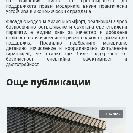
на жизнения цикъл от проектирането до
поддръжката прави модерната визия практически
устойчива и икономически оправдана.
Фасада с модерна визия и комфорт, реализирана чрез
безпрофилно остъкляване и съчетана със стъклени
парапети, е видим знак за качество и добавена
стойност, но изисква интегриран подход от дизайн до
поддръжка. Правилно подбраните материали,
детайлно изчисление и координирано изпълнение
гарантират, че стилът ще бъде подкрепен от
безопасност, енергийна ефективност и
дълготрайност.
Още публикации
10/05/2026