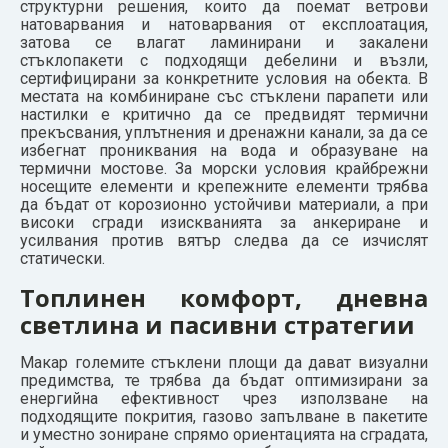
структурни решения, които да поемат ветрови
натоварвания и натоварвания от експлоатация,
затова се влагат ламинирани и закалени
стъклопакети с подходящи дебелини и възли,
сертифицирани за конкретните условия на обекта. В
местата на комбиниране със стъклени парапети или
настилки е критично да се предвидят термични
прекъсвания, уплътнения и дренажни канали, за да се
избегнат прониквания на вода и образуване на
термични мостове. За морски условия крайбрежни
носещите елементи и крепежните елементи трябва
да бъдат от корозионно устойчиви материали, а при
високи сгради изискванията за анкериране и
усилвания против вятър следва да се изчислят
статически.
Топлинен комфорт, дневна
светлина и пасивни стратегии
Макар големите стъклени площи да дават визуални
предимства, те трябва да бъдат оптимизирани за
енергийна ефективност чрез използване на
подходящите покрития, газово запълване в пакетите
и уместно зониране спрямо ориентацията на сградата,