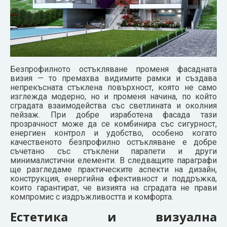
Безпрофилното остъкляване променя фасадната
визия — то премахва видимите рамки и създава
непрекъсната стъклена повърхност, която не само
изглежда модерно, но и променя начина, по който
сградата взаимодейства със светлината и околния
пейзаж. При добре изработена фасада тази
прозрачност може да се комбинира със сигурност,
енергиен контрол и удобство, особено когато
качественото безпрофилно остъкляване е добре
съчетано със стъклени парапети и други
минималистични елементи. В следващите параграфи
ще разгледаме практическите аспекти на дизайн,
конструкция, енергийна ефективност и поддръжка,
които гарантират, че визията на сградата не прави
компромис с издръжливостта и комфорта.
Естетика и визуална