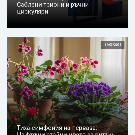
Саблени триони и ръчни
циркуляри
11/03/2026
Тиха симфония на перваза:
Цъфтящи стайни цветя за ритъм