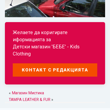
Желаете да коригирате
иформацията за
Детски магазин 'БЕБЕ' - Kids
Clothing
КОНТАКТ С РЕДАКЦИЯТА
«
Магазин Мистика
TAMPA LEATHER & FUR
»