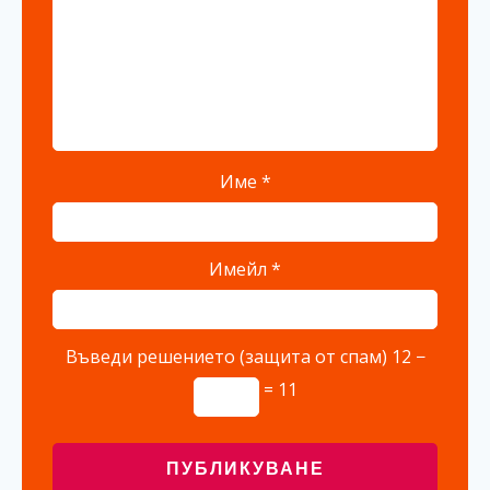
Име
*
Имейл
*
Въведи решението (защита от спам)
12 −
= 11