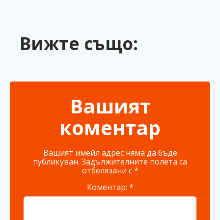
Вижте също:
Вашият
коментар
Вашият имейл адрес няма да бъде
публикуван.
Задължителните полета са
отбелязани с
*
Коментар:
*