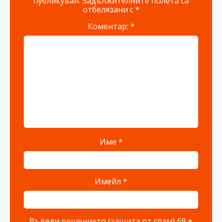
публикуван.
Задължителните полета са
отбелязани с
*
Коментар:
*
Име
*
Имейл
*
Въведи решението (защита от спам)
69 +