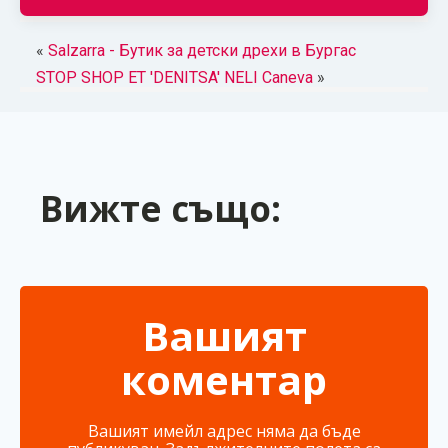
«
Salzarra - Бутик за детски дрехи в Бургас
STOP SHOP ET 'DENITSA' NELI Caneva
»
Вижте също:
Вашият
коментар
Вашият имейл адрес няма да бъде