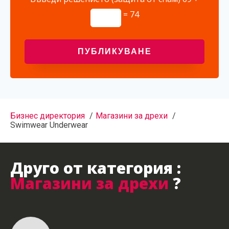
= 74
Бизнес директория
Магазини за дрехи
Swimwear Underwear
Друго от категория :
Магазини за дрехи
?