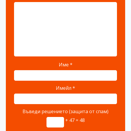
Име
*
Имейл
*
Въведи решението (защита от спам)
+ 47 = 48