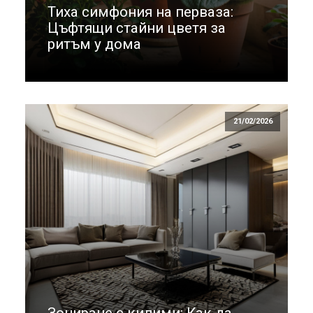
Тиха симфония на перваза:
Цъфтящи стайни цветя за
ритъм у дома
21/02/2026
Зониране с килими: Как да