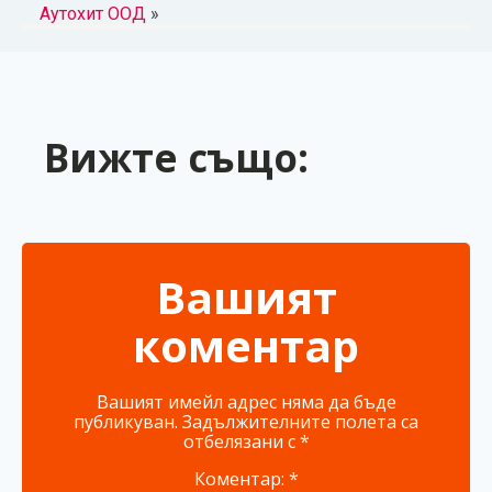
Аутохит ООД
»
Вижте също:
Вашият
коментар
Вашият имейл адрес няма да бъде
публикуван.
Задължителните полета са
отбелязани с
*
Коментар:
*