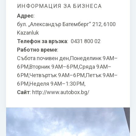
ИНФОРМАЦИЯ ЗА БИЗНЕСА
Адрес
:
бул. „Александър Батемберг“ 212, 6100
Kazanluk
Телефон за връзка
:
0431 800 02
Работно време
:
Събота почивен ден,Понеделинк 9 AM–
6 PM,Вторник 9 AM–6 PM,Сряда 9 AM–
6 PM,Четвъртък 9 AM–6 PM,Петък 9 AM–
6 PM,Неделя 9 AM–1:30 PM,
Сайт
:
http://www.autobox.bg/