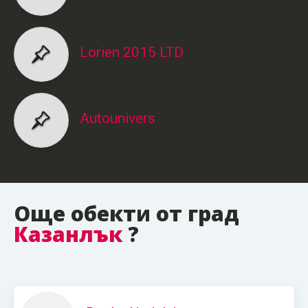
Lorien 2015 LTD
Autounivers
Още обекти от град
Казанлък
?