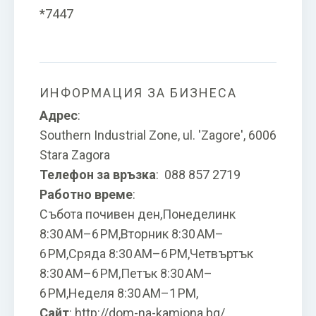
*7447
ИНФОРМАЦИЯ ЗА БИЗНЕСА
Адрес
:
Southern Industrial Zone, ul. 'Zagore', 6006
Stara Zagora
Телефон за връзка
:
088 857 2719
Работно време
:
Събота почивен ден,Понеделинк
8:30 AM–6 PM,Вторник 8:30 AM–
6 PM,Сряда 8:30 AM–6 PM,Четвъртък
8:30 AM–6 PM,Петък 8:30 AM–
6 PM,Неделя 8:30 AM–1 PM,
Сайт
:
http://dom-na-kamiona.bg/