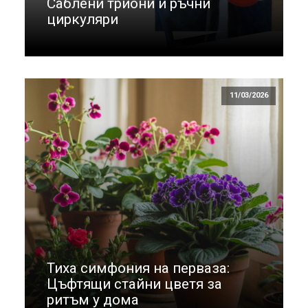
Саблени триони и ръчни
циркуляри
11/03/2026
Тиха симфония на перваза:
Цъфтящи стайни цветя за
ритъм у дома