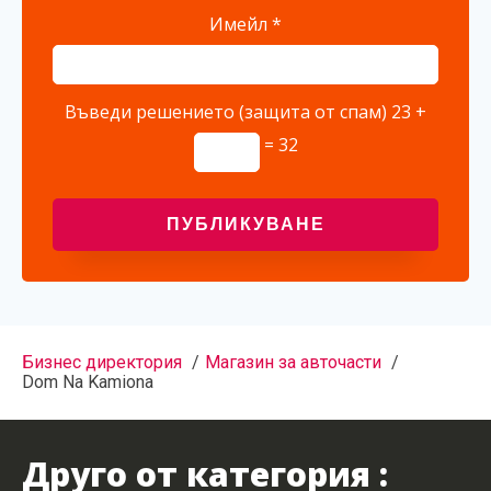
Имейл
*
Въведи решението (защита от спам)
23 +
= 32
Бизнес директория
Магазин за авточасти
Dom Na Kamiona
Друго от категория :