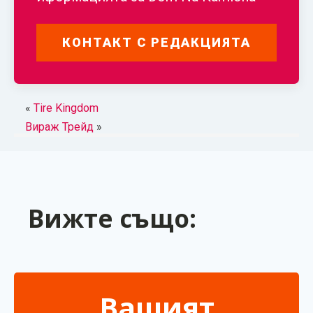
КОНТАКТ С РЕДАКЦИЯТА
«
Tire Kingdom
Вираж Трейд
»
Вижте също:
Вашият