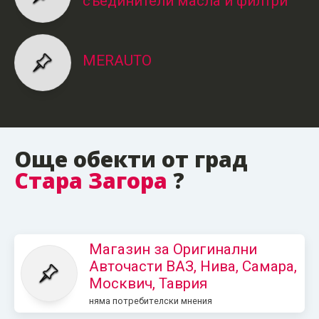
съединители масла и филтри
MERAUTO
Още обекти от град
Стара Загора
?
Магазин за Оригинални
Авточасти ВАЗ, Нива, Самара,
Москвич, Таврия
няма потребителски мнения