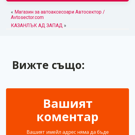
«
Магазин за автоаксесоари Автосектор /
Avtosector.com
КАЗАНЛЪК АД ЗАПАД
»
Вижте също:
Вашият
коментар
Вашият имейл адрес няма да бъде