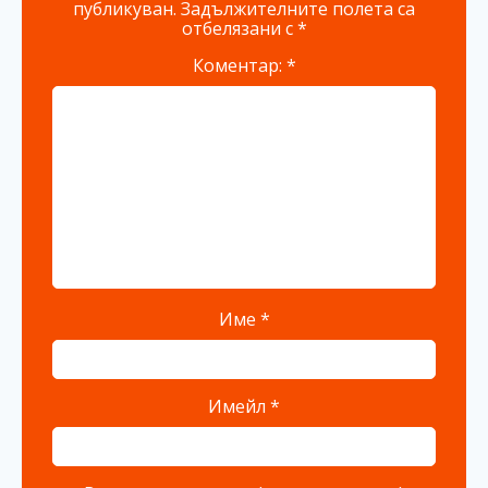
публикуван.
Задължителните полета са
отбелязани с
*
Коментар:
*
Име
*
Имейл
*