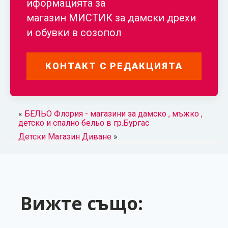
иформацията за
магазин МИСТИК за дамски дрехи
и обувки в созопол
КОНТАКТ С РЕДАКЦИЯТА
«
БЕЛЬО Флория - магазини за дамско , мъжко ,
детско и спално бельо в гр.Бургас
Детски Магазин Диване
»
Вижте също: