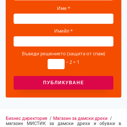
Име
*
Имейл
*
Въведи решението (защита от спам)
− 2 = 1
Бизнес директория
Магазин за дамски дрехи
магазин МИСТИК за дамски дрехи и обувки в