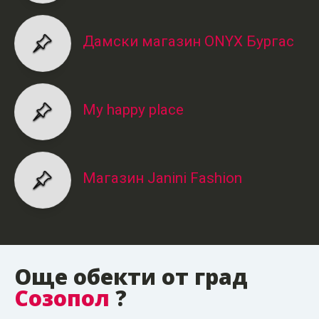
Дамски магазин ONYX Бургас
My happy place
Магазин Janini Fashion
Още обекти от град
Созопол
?