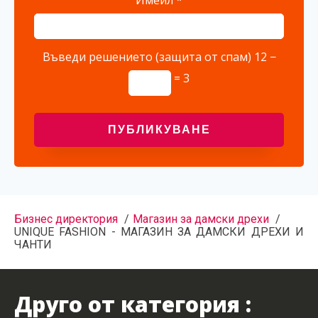
Въведи решението (защита от спам)
12 −
= 3
Бизнес директория
Магазин за дамски дрехи
UNIQUE FASHION - МАГАЗИН ЗА ДАМСКИ ДРЕХИ И
ЧАНТИ
Друго от категория :