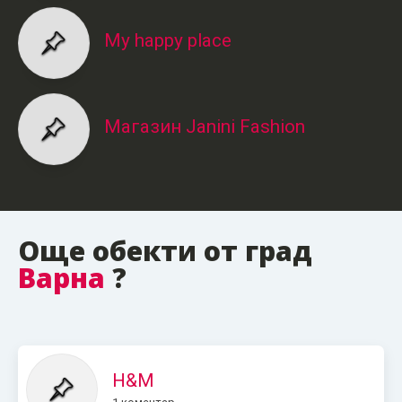
My happy place
Магазин Janini Fashion
Още обекти от град
Варна
?
H&M