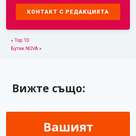
КОНТАКТ С РЕДАКЦИЯТА
«
Top 10
Бутик NOVA
»
Вижте също:
Вашият