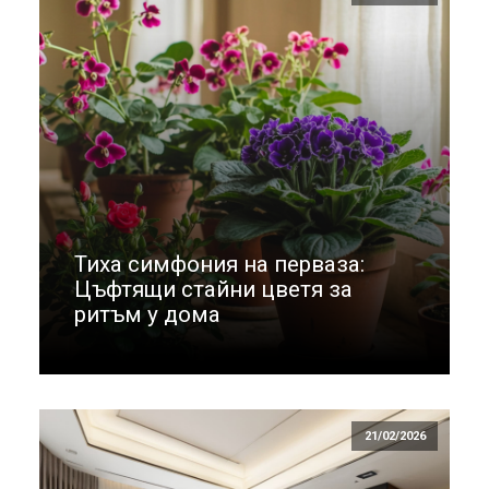
Тиха симфония на перваза:
Цъфтящи стайни цветя за
ритъм у дома
21/02/2026