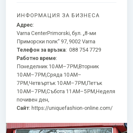
ИНФОРМАЦИЯ ЗА БИЗНЕСА
Адрес
:
Varna CenterPrimorski, бул. „8-ми
Приморски полк“ 97, 9002 Varna
Телефон за връзка
:
088 754 7729
Работно време
:
Понеделник 10 AM–7 PM,Вторник
10 AM–7 PM,Сряда 10 AM–
7 PM,Четвъртък 10 AM–7 PM,Петък
10 AM–7 PM,Събота 11 AM–5 PM,Неделя
почивен ден,
Сайт
:
https://uniquefashion-online.com/