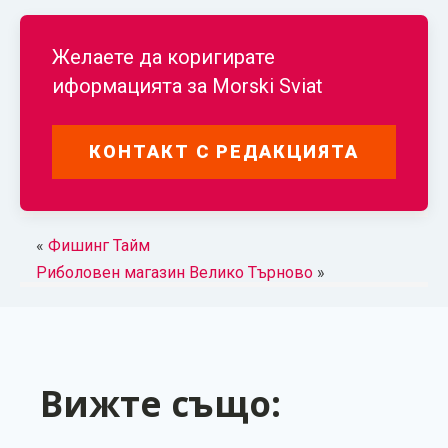
Желаете да коригирате
иформацията за
Morski Sviat
КОНТАКТ С РЕДАКЦИЯТА
«
Фишинг Тайм
Риболовен магазин Велико Търново
»
Вижте също: