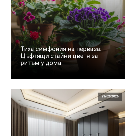
Тиха симфония на перваза:
Цъфтящи стайни цветя за
ритъм у дома
21/02/2026