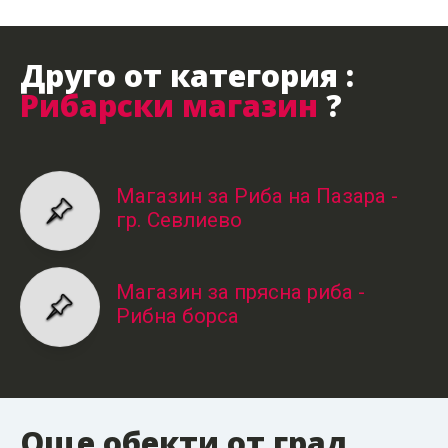
Друго от категория :
Рибарски магазин
?
Магазин за Риба на Пазара -
гр. Севлиево
Магазин за прясна риба -
Рибна борса
Още обекти от град