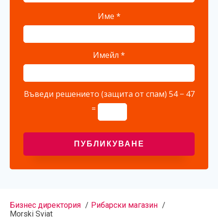
Име
*
Имейл
*
Въведи решението (защита от спам)
54 − 47
=
Бизнес директория
Рибарски магазин
Morski Sviat