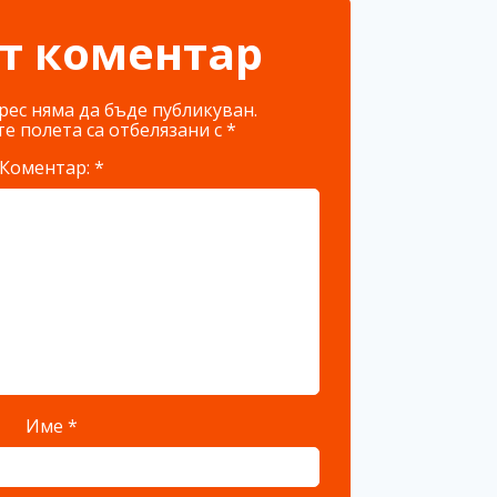
т коментар
ес няма да бъде публикуван.
е полета са отбелязани с
*
Коментар:
*
Име
*