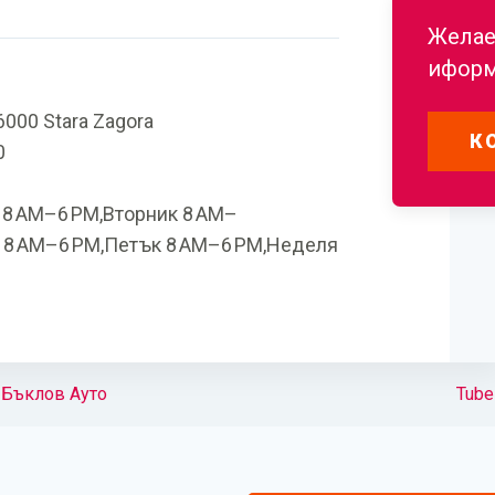
Желае
иформ
 6000 Stara Zagora
К
0
 8 AM–6 PM,Вторник 8 AM–
 8 AM–6 PM,Петък 8 AM–6 PM,Неделя
 Бъклов Ауто
Tube