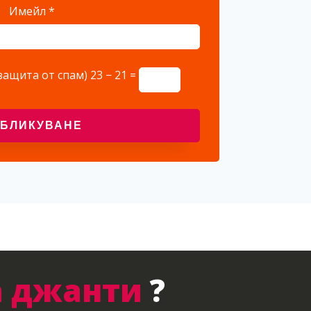
Имейл
*
защита от спам)
23 − 21 =
а джанти
?