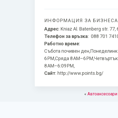
ИНФОРМАЦИЯ ЗА БИЗНЕСА
Адрес
:
Kniaz Al. Batenberg str. 77,
Телефон за връзка
:
088 701 741
Работно време
:
Събота почивен ден,Понеделинк
6 PM,Сряда 8 AM–6 PM,Четвъртък
8 AM–6:09 PM,
Сайт
:
http://www.points.bg/
«
Автоаксесоари