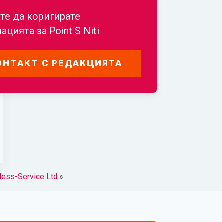
те да коригирате
ацията за
Point S Niti
ОНТАКТ С РЕДАКЦИЯТА
less-Service Ltd
»