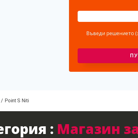
Въведи решението (
Point S Niti
егория :
Магазин з